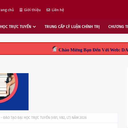
rang chủ
Giới thiệu
Liên hệ
 HỌC TRỰC TUYẾN
TRUNG CẤP LÝ LUẬN CHÍNH TRỊ
CHƯƠNG TR
Chào Mừng Bạn Đến Với Web: DAIHOCTUXA.EDU.V
 - ĐÀO TẠO ĐẠI HỌC TRỰC TUYẾN (VB1, VB2, LT) NĂM 2026