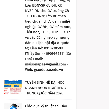
Lãnh đạo, QL cấp phòng; 4/
Lớp BDNVSP GV ĐH, CĐ;
NVSP DN cho GV trường CĐ
TC, TTGDNN; Lớp BD theo
tiêu chuẩn chức danh nghề
nghiệp GV ĐH, GV mầm non,
Tiểu học, THCS, THPT; 5/ Thi
và cấp CC nghiệp vụ hướng
dẫn du lịch nội địa & quốc
tế; Liên hệ: 0918230509
(Thầy Sơn) - 0909979811 (Cô
Lan) Email:
maisonapag@gmail.com -
Web: giaoducso.edu.vn
TUYỂN SINH HỆ ĐẠI HỌC
NGÀNH NGÔN NGỮ TIẾNG
TRUNG QUỐC NĂM 2026
Giáo dục kỹ thuật số: Đào