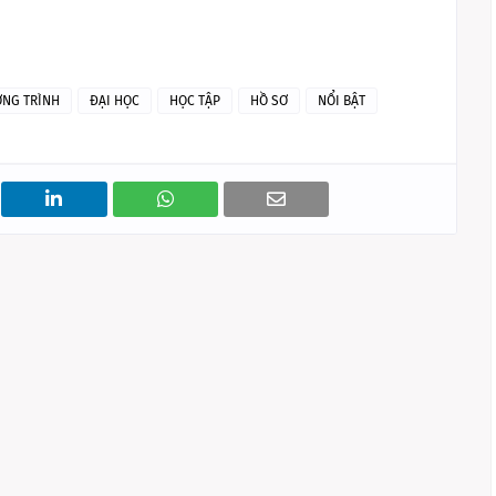
NG TRÌNH
ĐẠI HỌC
HỌC TẬP
HỒ SƠ
NỔI BẬT