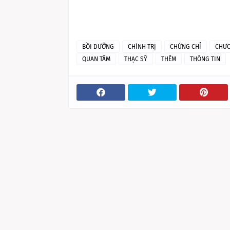
BỒI DƯỠNG
CHÍNH TRỊ
CHỨNG CHỈ
CHƯƠ
QUAN TÂM
THẠC SỸ
THÊM
THÔNG TIN