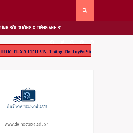
ÌNH BỒI DƯỠNG & TIẾNG ANH B1
N. Thông Tin Tuyển Sinh - Đào Tạo Tại TP.HCM: 1/ Tuyển Sin
www.daihoctuxa.edu.vn