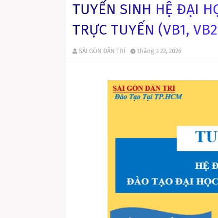
TUYỂN SINH HỆ ĐẠI H
TRỰC TUYẾN (VB1, VB2
SÀI GÒN DÂN TRÍ
tháng 3 22, 2026