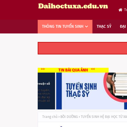
T
THÔNG TIN TUYỂN SINH
THẠC SỸ
ĐẠI
>>
<<
TIN BÀI QUA ẢNH
Trang chủ
BỒI DƯỠNG
TUYỂN SINH HỆ ĐẠI HỌC TỪ XA