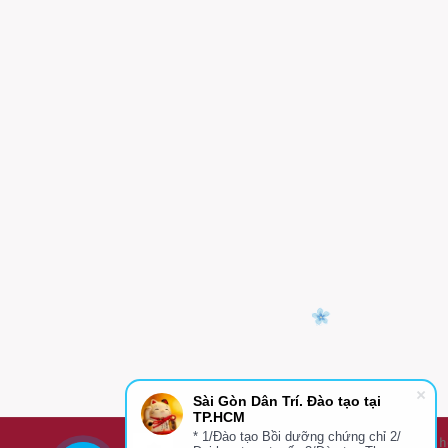
Sài Gòn Dân Trí. Đào tạo tại
TP.HCM
* 1/Đào tạo Bồi dưỡng chứng chỉ 2/
Sài Gòn Dân Trí - Đào Tạo Tại TPHCM- Cơ h