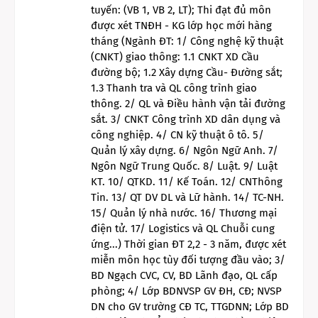
tuyến: (VB 1, VB 2, LT); Thi đạt đủ môn
được xét TNĐH - KG lớp học mới hàng
tháng (Ngành ĐT: 1/ Công nghệ kỹ thuật
(CNKT) giao thông: 1.1 CNKT XD Cầu
đường bộ; 1.2 Xây dựng Cầu- Đường sắt;
1.3 Thanh tra và QL công trình giao
thông. 2/ QL và Điều hành vận tải đường
sắt. 3/ CNKT Công trình XD dân dụng và
công nghiệp. 4/ CN kỹ thuật ô tô. 5/
Quản lý xây dựng. 6/ Ngôn Ngữ Anh. 7/
Ngôn Ngữ Trung Quốc. 8/ Luật. 9/ Luật
KT. 10/ QTKD. 11/ Kế Toán. 12/ CNThông
Tin. 13/ QT DV DL và Lữ hành. 14/ TC-NH.
15/ Quản lý nhà nước. 16/ Thương mại
điện tử. 17/ Logistics và QL Chuỗi cung
ứng...) Thời gian ĐT 2,2 - 3 năm, được xét
miễn môn học tùy đối tượng đầu vào; 3/
BD Ngạch CVC, CV, BD Lãnh đạo, QL cấp
phòng; 4/ Lớp BDNVSP GV ĐH, CĐ; NVSP
DN cho GV trường CĐ TC, TTGDNN; Lớp BD