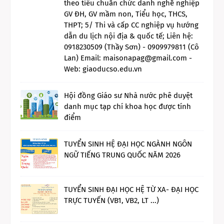
theo tiêu chuẩn chức danh nghề nghiệp
GV ĐH, GV mầm non, Tiểu học, THCS,
THPT; 5/ Thi và cấp CC nghiệp vụ hướng
dẫn du lịch nội địa & quốc tế; Liên hệ:
0918230509 (Thầy Sơn) - 0909979811 (Cô
Lan) Email: maisonapag@gmail.com -
Web: giaoducso.edu.vn
Hội đồng Giáo sư Nhà nước phê duyệt
danh mục tạp chí khoa học được tính
điểm
TUYỂN SINH HỆ ĐẠI HỌC NGÀNH NGÔN
NGỮ TIẾNG TRUNG QUỐC NĂM 2026
TUYỂN SINH ĐẠI HỌC HỆ TỪ XA- ĐẠI HỌC
TRỰC TUYẾN (VB1, VB2, LT ...)