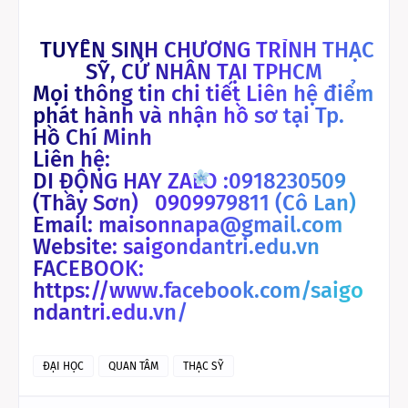
TUYỂN SINH CHƯƠNG TRÌNH THẠC
SỸ, CỬ NHÂN TẠI TPHCM
Mọi thông tin chi tiết Liên hệ điểm
phát hành và nhận hồ sơ tại Tp.
Hồ Chí Minh
Liên hệ:
DI ĐỘNG HAY ZALO :0918230509
(Thầy Sơn) 0909979811 (Cô Lan)
Email: maisonnapa@gmail.com
Website: saigondantri.edu.vn
FACEBOOK:
https://www.facebook.com/saigo
ndantri.edu.vn/
ĐẠI HỌC
QUAN TÂM
THẠC SỸ