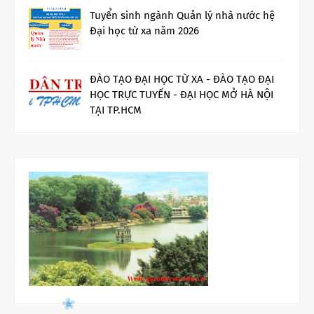
Tuyển sinh ngành Quản lý nhà nước hệ
Đại học từ xa năm 2026
ĐÀO TẠO ĐẠI HỌC TỪ XA - ĐÀO TẠO ĐẠI
HỌC TRỰC TUYẾN - ĐẠI HỌC MỞ HÀ NỘI
TẠI TP.HCM