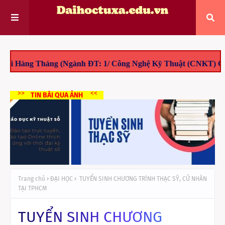
 Hàng Tháng (Ngành ĐT: 1/ Công Nghệ Kỹ Thuật (CNKT) Giao T
>>
<<
TIN BÀI QUA ẢNH
Trang chủ
ĐẠI HỌC
TUYỂN SINH CHƯƠNG TRÌNH THẠC SỸ, CỬ NHÂN
TẠI TPHCM
TUYỂN SINH CHƯƠNG