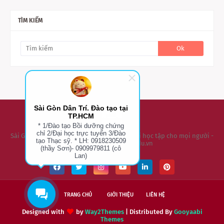
TÌM KIẾM
Sài Gòn Dân Trí. Đào tạo tại
TP.HCM
* 1/Đào tạo Bồi dưỡng chứng
chỉ 2/Đại học trực tuyến 3/Đào
Sài Gòn Dân Trí - Đào Tạo Tại TPHCM- Cơ hội học tập cho mọi người -
tạo Thạc sỹ. * LH: 0918230509
Website: daihoctuxa.edu.vn
(thầy Sơn)- 0909979811 (cô
Lan)
TRANG CHỦ
GIỚI THIỆU
LIÊN HỆ
Designed with
by
Way2Themes
| Distributed By
Gooyaabi
Themes