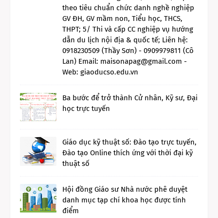
theo tiêu chuẩn chức danh nghề nghiệp
GV ĐH, GV mầm non, Tiểu học, THCS,
THPT; 5/ Thi và cấp CC nghiệp vụ hướng
dẫn du lịch nội địa & quốc tế; Liên hệ:
0918230509 (Thầy Sơn) - 0909979811 (Cô
Lan) Email: maisonapag@gmail.com -
Web: giaoducso.edu.vn
Ba bước để trở thành Cử nhân, Kỹ sư, Đại
học trực tuyến
Giáo dục kỹ thuật số: Đào tạo trực tuyến,
Đào tạo Online thích ứng với thời đại kỹ
thuật số
Hội đồng Giáo sư Nhà nước phê duyệt
danh mục tạp chí khoa học được tính
điểm