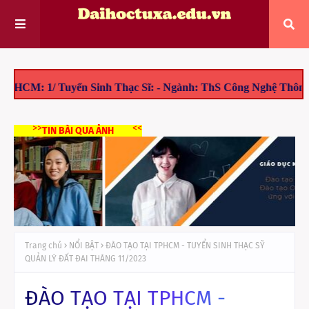
Tuyển Sinh Thạc Sĩ: - Ngành: ThS Công Nghệ Thông Tin, ThS 
>>
<<
TIN BÀI QUA ẢNH
Trang chủ
NỔI BẬT
ĐÀO TẠO TẠI TPHCM - TUYỂN SINH THẠC SỸ
QUẢN LÝ ĐẤT ĐAI THÁNG 11/2023
ĐÀO TẠO TẠI TPHCM -