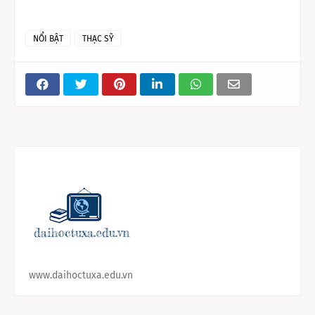
NỔI BẬT
THẠC SỸ
www.daihoctuxa.edu.vn