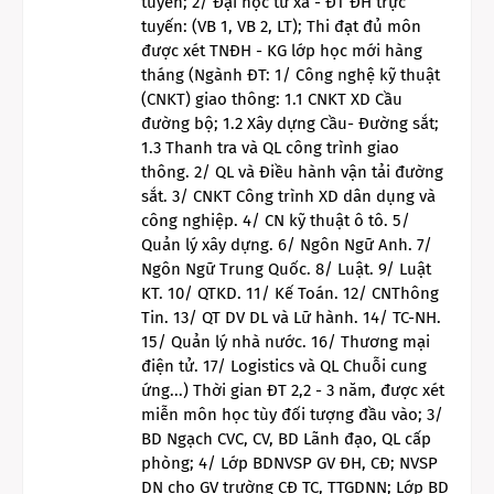
tuyển; 2/ Đại học từ xa - ĐT ĐH trực
tuyến: (VB 1, VB 2, LT); Thi đạt đủ môn
được xét TNĐH - KG lớp học mới hàng
tháng (Ngành ĐT: 1/ Công nghệ kỹ thuật
(CNKT) giao thông: 1.1 CNKT XD Cầu
đường bộ; 1.2 Xây dựng Cầu- Đường sắt;
1.3 Thanh tra và QL công trình giao
thông. 2/ QL và Điều hành vận tải đường
sắt. 3/ CNKT Công trình XD dân dụng và
công nghiệp. 4/ CN kỹ thuật ô tô. 5/
Quản lý xây dựng. 6/ Ngôn Ngữ Anh. 7/
Ngôn Ngữ Trung Quốc. 8/ Luật. 9/ Luật
KT. 10/ QTKD. 11/ Kế Toán. 12/ CNThông
Tin. 13/ QT DV DL và Lữ hành. 14/ TC-NH.
15/ Quản lý nhà nước. 16/ Thương mại
điện tử. 17/ Logistics và QL Chuỗi cung
ứng...) Thời gian ĐT 2,2 - 3 năm, được xét
miễn môn học tùy đối tượng đầu vào; 3/
BD Ngạch CVC, CV, BD Lãnh đạo, QL cấp
phòng; 4/ Lớp BDNVSP GV ĐH, CĐ; NVSP
DN cho GV trường CĐ TC, TTGDNN; Lớp BD