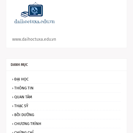
www.daihoctuxa.edu.vn
DANH MỤC
ĐẠI HỌC
THÔNG TIN
QUAN TÂM
THẠC SỸ
BỒI DƯỠNG
CHƯƠNG TRÌNH
CHỨNG CHỈ