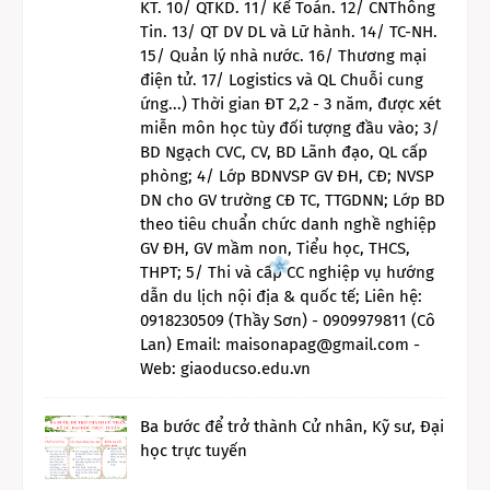
KT. 10/ QTKD. 11/ Kế Toán. 12/ CNThông
Tin. 13/ QT DV DL và Lữ hành. 14/ TC-NH.
15/ Quản lý nhà nước. 16/ Thương mại
điện tử. 17/ Logistics và QL Chuỗi cung
ứng...) Thời gian ĐT 2,2 - 3 năm, được xét
miễn môn học tùy đối tượng đầu vào; 3/
BD Ngạch CVC, CV, BD Lãnh đạo, QL cấp
phòng; 4/ Lớp BDNVSP GV ĐH, CĐ; NVSP
DN cho GV trường CĐ TC, TTGDNN; Lớp BD
theo tiêu chuẩn chức danh nghề nghiệp
GV ĐH, GV mầm non, Tiểu học, THCS,
THPT; 5/ Thi và cấp CC nghiệp vụ hướng
dẫn du lịch nội địa & quốc tế; Liên hệ:
0918230509 (Thầy Sơn) - 0909979811 (Cô
Lan) Email: maisonapag@gmail.com -
Web: giaoducso.edu.vn
Ba bước để trở thành Cử nhân, Kỹ sư, Đại
học trực tuyến