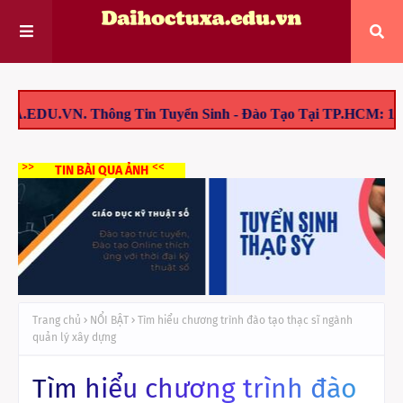
g Tin Tuyển Sinh - Đào Tạo Tại TP.HCM: 1/ Tuyển Sinh Thạc 
>>
<<
TIN BÀI QUA ẢNH
Trang chủ
NỔI BẬT
Tìm hiểu chương trình đào tạo thạc sĩ ngành
quản lý xây dựng
Tìm hiểu chương trình đào