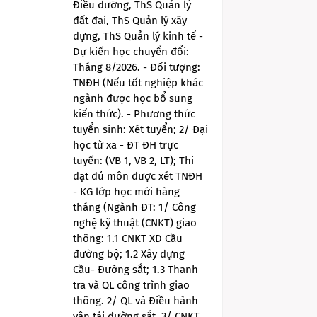
Điều dưỡng, ThS Quản lý
đất đai, ThS Quản lý xây
dựng, ThS Quản lý kinh tế -
Dự kiến học chuyển đổi:
Tháng 8/2026. - Đối tượng:
TNĐH (Nếu tốt nghiệp khác
ngành được học bổ sung
kiến thức). - Phương thức
tuyển sinh: Xét tuyển; 2/ Đại
học từ xa - ĐT ĐH trực
tuyến: (VB 1, VB 2, LT); Thi
đạt đủ môn được xét TNĐH
- KG lớp học mới hàng
tháng (Ngành ĐT: 1/ Công
nghệ kỹ thuật (CNKT) giao
thông: 1.1 CNKT XD Cầu
đường bộ; 1.2 Xây dựng
Cầu- Đường sắt; 1.3 Thanh
tra và QL công trình giao
thông. 2/ QL và Điều hành
vận tải đường sắt. 3/ CNKT