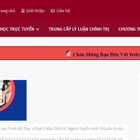
rang chủ
Giới thiệu
Liên hệ
 HỌC TRỰC TUYẾN
TRUNG CẤP LÝ LUẬN CHÍNH TRỊ
CHƯƠNG TR
Chào Mừng Bạn Đến Với Web: DAIHOCTUXA.
tạo Trình độ Thạc sĩ Đợt 2 Năm 2025 A/ Ngành tuyển sinh: 1/Quản lý xây
Kế toán 5/Quản trị kinh doanh B/ Liên hệ tư vấn và nhận hồ sơ tại TP. Hồ