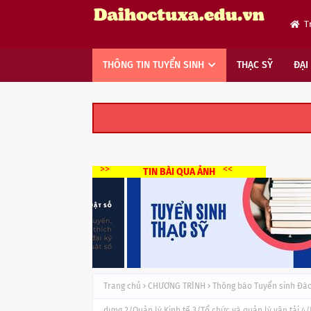
T
THÔNG TIN TUYỂN SINH
THẠC SỸ
ĐẠI
>>
<<
TIN BÀI QUA ẢNH
Trang chủ
CHƯƠNG TRÌNH
Thông báo Tuyển sinh Đào 
dựng 2/Quản lý Kinh tế 3/Tổ chức và quản lý vận tải 4/