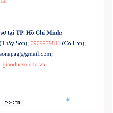
tải
 sơ tại TP. Hồ Chí Minh:
(Thầy Sơn);
0909979811
(Cô Lan);
sonapag@gmail.com
;
:
giaoducso.edu.vn
THÔNG TIN