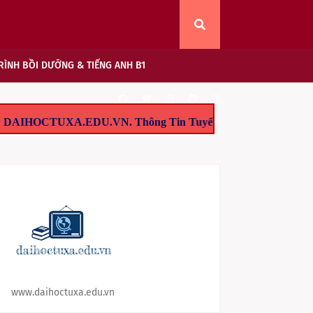
ÌNH BỒI DƯỠNG & TIẾNG ANH B1
EDU.VN. Thông Tin Tuyển Sinh - Đào Tạo Tại TP.HCM: 1/ Tuyể
www.daihoctuxa.edu.vn