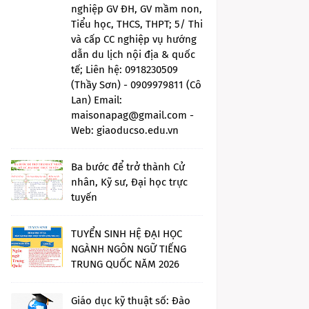
nghiệp GV ĐH, GV mầm non,
Tiểu học, THCS, THPT; 5/ Thi
và cấp CC nghiệp vụ hướng
dẫn du lịch nội địa & quốc
tế; Liên hệ: 0918230509
(Thầy Sơn) - 0909979811 (Cô
Lan) Email:
maisonapag@gmail.com -
Web: giaoducso.edu.vn
Ba bước để trở thành Cử
nhân, Kỹ sư, Đại học trực
tuyến
TUYỂN SINH HỆ ĐẠI HỌC
NGÀNH NGÔN NGỮ TIẾNG
TRUNG QUỐC NĂM 2026
Giáo dục kỹ thuật số: Đào