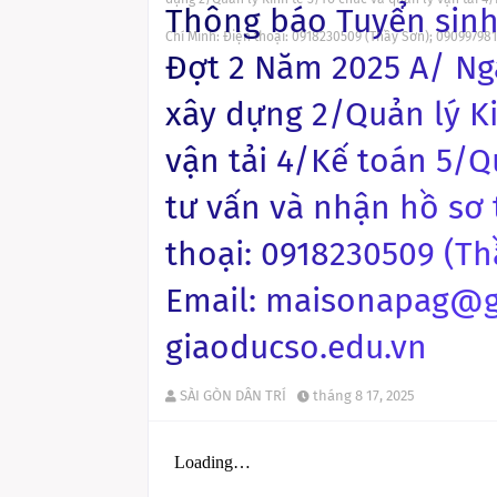
Thông báo Tuyển sinh
Chí Minh: Điện thoại: 0918230509 (Thầy Sơn); 0909979
Đợt 2 Năm 2025 A/ Ng
xây dựng 2/Quản lý Ki
vận tải 4/Kế toán 5/Q
tư vấn và nhận hồ sơ t
thoại: 0918230509 (Th
Email: maisonapag@g
giaoducso.edu.vn
SÀI GÒN DÂN TRÍ
tháng 8 17, 2025