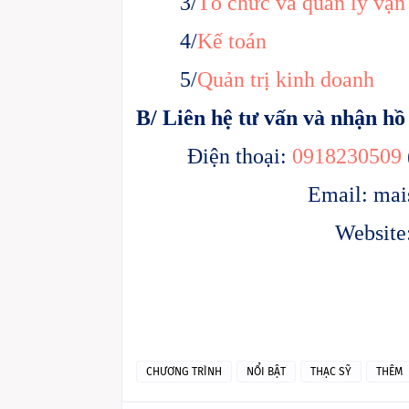
3/
Tổ chức và quản lý vận 
4/
Kế toán
5/
Quản trị kinh doanh
B/ Liên hệ tư vấn và nhận hồ
Điện thoại:
0918230509
Email:
mai
Website
CHƯƠNG TRÌNH
NỔI BẬT
THẠC SỸ
THÊM