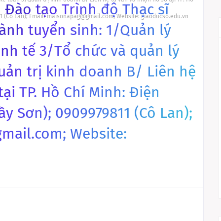
 Đào tạo Trình độ Thạc sĩ
811 (Cô Lan); Email: maisonapag@gmail.com; Website: giaoducso.edu.vn
ành tuyển sinh: 1/Quản lý
nh tế 3/Tổ chức và quản lý
uản trị kinh doanh B/ Liên hệ
ại TP. Hồ Chí Minh: Điện
ầy Sơn); 0909979811 (Cô Lan);
mail.com; Website: