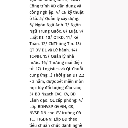
Công trình XD dân dụng và
công nghiệp. 4/ CN kỹ thuật
ô tô. 5/ Quản lý xây dựng.
6/ Ngôn Ngữ Anh. 7/ Ngôn
Ngữ Trung Quốc. 8/ Luật. 9/
Luật KT. 10/ QTKD. 11/ Kế
Toán. 12/ CNThông Tin. 13/
QT DV DL và Lữ hành. 14/
TC-NH. 15/ Quản lý nhà
nước. 16/ Thương mại điện
tử. 17/ Logistics và QL Chuỗi
cung ứng...) Thời gian ĐT 2,2
- 3 năm, được xét miễn môn
học tùy đối tượng đầu vào;
3/ BD Ngạch CVC, CV, BD
Lãnh đạo, QL cấp phòng; 4/
Lớp BDNVSP GV ĐH, CĐ;
NVSP DN cho GV trường CĐ
TC, TTGDNN; Lớp BD theo
tiêu chuẩn chức danh nghề