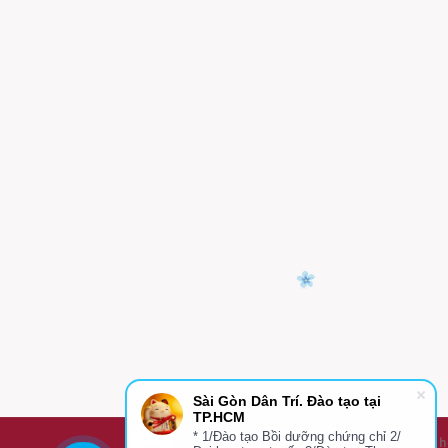
Sài Gòn Dân Trí. Đào tạo tại
TP.HCM
* 1/Đào tạo Bồi dưỡng chứng chỉ 2/
Sài Gòn Dân Trí - Đào Tạo Tại TPHCM- Cơ h